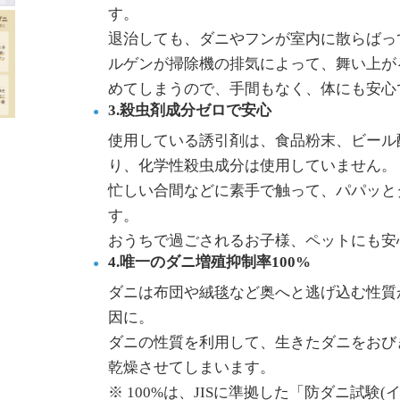
す。
退治しても、ダニやフンが室内に散らばっ
ルゲンが掃除機の排気によって、舞い上が
めてしまうので、手間もなく、体にも安心
3.殺虫剤成分ゼロで安心
使用している誘引剤は、食品粉末、ビール
り、化学性殺虫成分は使用していません。
忙しい合間などに素手で触って、パパッと
す。
おうちで過ごされるお子様、ペットにも安
4.唯一のダニ増殖抑制率100%
ダニは布団や絨毯など奥へと逃げ込む性質
因に。
ダニの性質を利用して、生きたダニをおび
乾燥させてしまいます。
※ 100%は、JISに準拠した「防ダニ試