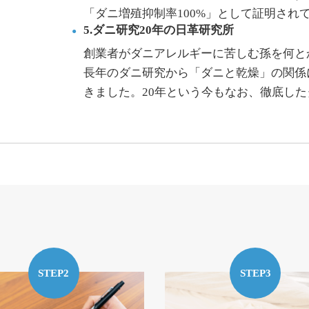
「ダニ増殖抑制率100%」として証明され
5.ダニ研究20年の日革研究所
創業者がダニアレルギーに苦しむ孫を何と
長年のダニ研究から「ダニと乾燥」の関係
きました。20年という今もなお、徹底し
STEP2
STEP3