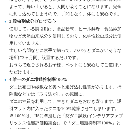
よって、舞い上がると、人間が吸うことになります。完全
に封じ込めてしまうので、手間もなく、体にも安心です。
3.殺虫剤成分ゼロで安心
使用している誘引剤は、食品粉末、ビール酵母、食品添加
物など天然由来成分を使用しており、化学性殺虫成分は使
用していません。
忙しい合間などに素手で触って、パパッとダニがいそうな
場所に3ヶ月間、設置するだけです。
おうちで過ごされるお子様、ペットにも安心してご使用い
ただけます。
4.唯一のダニ増殖抑制率100%
ダニは布団や絨毯など奥へと逃げ込む性質があります。掃
除機などでは「取り逃がし」の原因に。
ダニの性質を利用して、生きたダニをおびき寄せます。誘
引マット内に入ったダニを100%乾燥させてしまいます。
※ 100%は、JISに準拠した「防ダニ試験(インテリアファブ
リックス性能評価協議会)」で「ダニ増殖抑制率100%」と