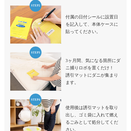
STEP2
付属の日付シールに設置日
を記入して、本体ケースに
貼ってください。
STEP3
3ヶ月間、気になる箇所にダ
ニ捕りロボを置くだけ！
誘引マットにダニが集まり
ます。
STEP4
使用後は誘引マットを取り
出し、ゴミ袋に入れて燃え
るごみとして処分してくだ
さい。