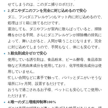
せてしまうのは、このダニ捕りロボだけ。
2.ダニやダニのフンを完全に封じ込めるので安心
ダニ、フン(ダニアレルゲン)もマット内に封じ込めるので、
処理はゴミ箱に捨てるだけです。
退治しても、ダニやフンが室内に散らばっていると、掃除
機をかける手間、さらにダニアレルゲンが掃除機の排気に
よって、舞い上がると、人間が吸うことになります。完全
に封じ込めてしまうので、手間もなく、体にも安心です。
3.殺虫剤成分ゼロで安心
使用している誘引剤は、食品粉末、ビール酵母、食品添加
物など天然由来成分を使用しており、化学性殺虫成分は使
用していません。
忙しい合間などに素手で触って、パパッとダニがいそうな
場所に3ヶ月間、設置するだけです。
おうちで過ごされるお子様、ペットにも安心してご使用い
ただけます。
4.唯一のダニ増殖抑制率100%