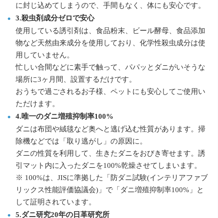
に封じ込めてしまうので、手間もなく、体にも安心です。
3.殺虫剤成分ゼロで安心
使用している誘引剤は、食品粉末、ビール酵母、食品添加
物など天然由来成分を使用しており、化学性殺虫成分は使
用していません。
忙しい合間などに素手で触って、パパッとダニがいそうな
場所に3ヶ月間、設置するだけです。
おうちで過ごされるお子様、ペットにも安心してご使用い
ただけます。
4.唯一のダニ増殖抑制率100%
ダニは布団や絨毯など奥へと逃げ込む性質があります。掃
除機などでは「取り逃がし」の原因に。
ダニの性質を利用して、生きたダニをおびき寄せます。誘
引マット内に入ったダニを100%乾燥させてしまいます。
※ 100%は、JISに準拠した「防ダニ試験(インテリアファブ
リックス性能評価協議会)」で「ダニ増殖抑制率100%」と
して証明されています。
5.ダニ研究20年の日革研究所