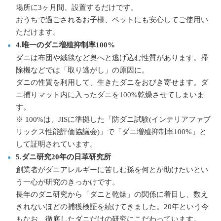
場所に3ヶ月間、設置するだけです。
おうちで過ごされるお子様、ペットにも安心してご使用い
ただけます。
4.唯一のダニ増殖抑制率100%
ダニは布団や絨毯など奥へと逃げ込む性質があります。掃
除機などでは「取り逃がし」の原因に。
ダニの性質を利用して、生きたダニをおびき寄せます。ダ
ニ捕りマット内に入ったダニを100%乾燥させてしまいま
す。
※ 100%は、JISに準拠した「防ダニ試験(インテリアファブ
リックス性能評価協議会)」で「ダニ増殖抑制率100%」と
して証明されています。
5.ダニ研究20年の日革研究所
創業者がダニアレルギーに苦しむ孫を何とか助けたいとい
う一心が研究のきっかけです。
長年のダニ研究から「ダニと乾燥」の関係に着目し、数え
きれないほどの捕獲検証を続けてきました。20年という今
もなお、徹底したダニだけの研究にこだわっています。