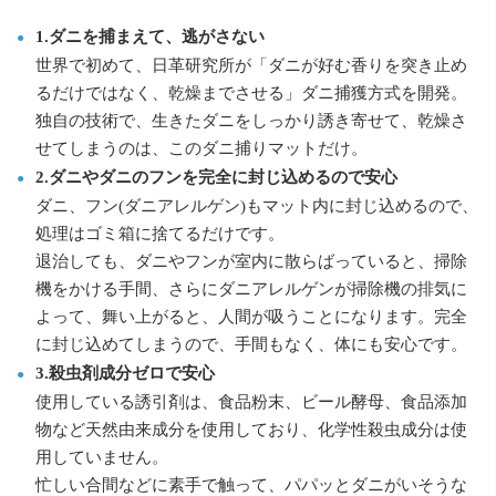
1.ダニを捕まえて、逃がさない
世界で初めて、日革研究所が「ダニが好む香りを突き止め
るだけではなく、乾燥までさせる」ダニ捕獲方式を開発。
独自の技術で、生きたダニをしっかり誘き寄せて、乾燥さ
せてしまうのは、このダニ捕りマットだけ。
2.ダニやダニのフンを完全に封じ込めるので安心
ダニ、フン(ダニアレルゲン)もマット内に封じ込めるので、
処理はゴミ箱に捨てるだけです。
退治しても、ダニやフンが室内に散らばっていると、掃除
機をかける手間、さらにダニアレルゲンが掃除機の排気に
よって、舞い上がると、人間が吸うことになります。完全
に封じ込めてしまうので、手間もなく、体にも安心です。
3.殺虫剤成分ゼロで安心
使用している誘引剤は、食品粉末、ビール酵母、食品添加
物など天然由来成分を使用しており、化学性殺虫成分は使
用していません。
忙しい合間などに素手で触って、パパッとダニがいそうな